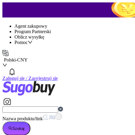
Agent zakupowy
Program Partnerski
Oblicz wysyłkę
Pomoc
Polski
-
CNY
Zaloguj się
/
Zarejestruj się
Nazwa produktu/link
Szukaj