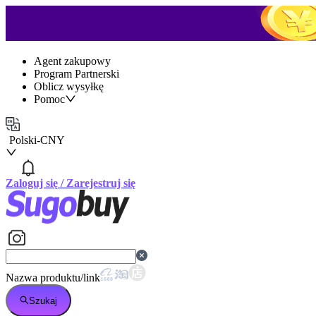
Agent zakupowy
Program Partnerski
Oblicz wysyłkę
Pomoc
Polski
-
CNY
Zaloguj się
/
Zarejestruj się
Nazwa produktu/link
Szukaj