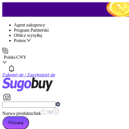
Agent zakupowy
Program Partnerski
Oblicz wysyłkę
Pomoc
Polski
-
CNY
Zaloguj się
/
Zarejestruj się
Nazwa produktu/link
Szukaj