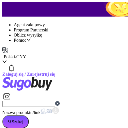
Agent zakupowy
Program Partnerski
Oblicz wysyłkę
Pomoc
Polski
-
CNY
Zaloguj się
/
Zarejestruj się
Nazwa produktu/link
Szukaj