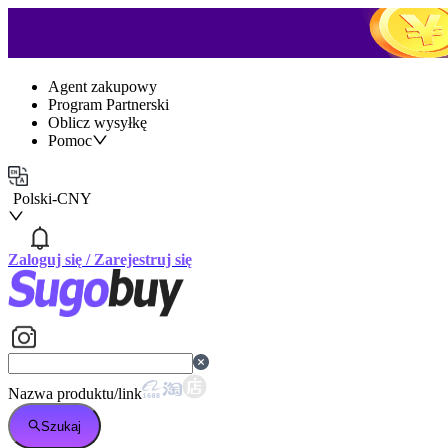
Agent zakupowy
Program Partnerski
Oblicz wysyłkę
Pomoc
Polski
-
CNY
Zaloguj się
/
Zarejestruj się
Nazwa produktu/link
Szukaj