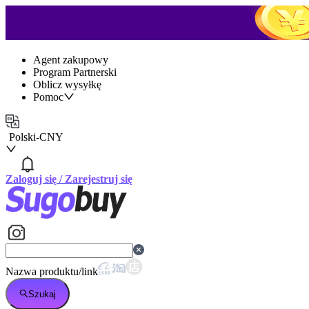
Agent zakupowy
Program Partnerski
Oblicz wysyłkę
Pomoc
Polski
-
CNY
Zaloguj się
/
Zarejestruj się
Nazwa produktu/link
Szukaj